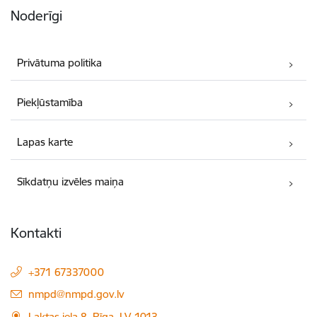
Noderīgi
Privātuma politika
Piekļūstamība
Lapas karte
Sīkdatņu izvēles maiņa
Kontakti
+371 67337000
E-pasts:
nmpd@nmpd.gov.lv
Laktas iela 8, Rīga, LV-1013