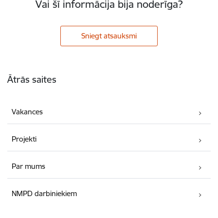
Vai šī informācija bija noderīga?
Sniegt atsauksmi
Kājene
Ātrās saites
Vakances
Projekti
Par mums
NMPD darbiniekiem