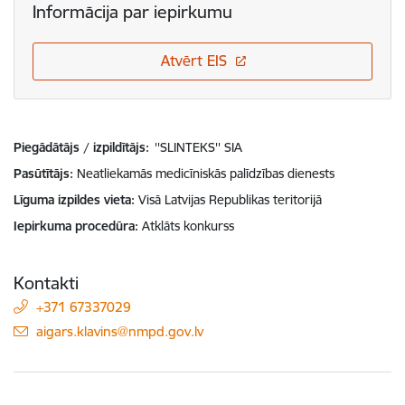
Informācija par iepirkumu
Atvērt EIS
Piegādātājs / izpildītājs:
''SLINTEKS'' SIA
Pasūtītājs
Neatliekamās medicīniskās palīdzības dienests
Līguma izpildes vieta
Visā Latvijas Republikas teritorijā
Iepirkuma procedūra
Atklāts konkurss
Kontakti
+371 67337029
E-pasts:
aigars.klavins@nmpd.gov.lv