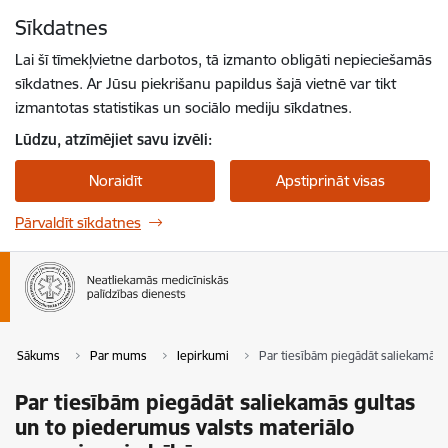
Pāriet uz lapas saturu
Sīkdatnes
Spied
lai meklētu
Enter
Lai šī tīmekļvietne darbotos, tā izmanto obligāti nepieciešamās
sīkdatnes. Ar Jūsu piekrišanu papildus šajā vietnē var tikt
izmantotas statistikas un sociālo mediju sīkdatnes.
Lūdzu, atzīmējiet savu izvēli:
Noraidīt
Apstiprināt visas
Pārvaldīt sīkdatnes
Sākums
Par mums
Iepirkumi
Par tiesībām piegādāt saliekamās 
Par tiesībām piegādāt saliekamās gultas
un to piederumus valsts materiālo