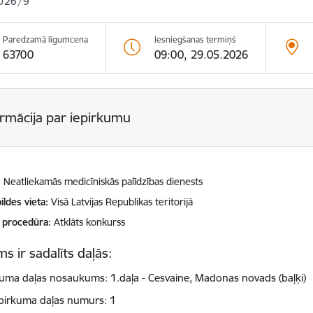
026/9
Paredzamā līgumcena
Iesniegšanas termiņš
63700
09:00, 29.05.2026
ormācija par iepirkumu
Neatliekamās medicīniskās palīdzības dienests
ildes vieta
Visā Latvijas Republikas teritorijā
 procedūra
Atklāts konkurss
s ir sadalīts daļās:
kuma daļas nosaukums: 1.daļa - Cesvaine, Madonas novads (baļķi)
pirkuma daļas numurs: 1