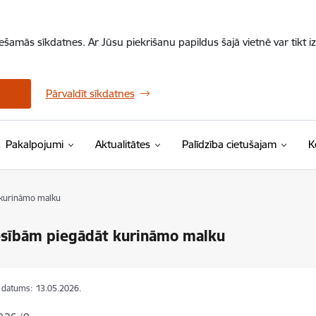
iešamās sīkdatnes. Ar Jūsu piekrišanu papildus šajā vietnē var tikt i
Pārvaldīt sīkdatnes
Pakalpojumi
Aktualitātes
Palīdzība cietušajam
K
 kurināmo malku
esībām piegādāt kurināmo malku
s datums:
13.05.2026.