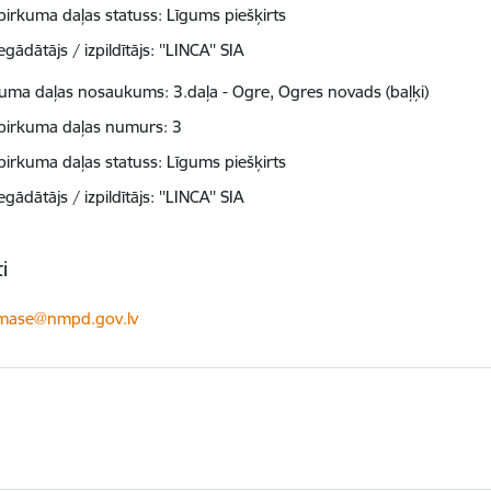
pirkuma daļas statuss: Līgums piešķirts
egādātājs / izpildītājs: ''LINCA'' SIA
kuma daļas nosaukums: 3.daļa - Ogre, Ogres novads (baļķi)
pirkuma daļas numurs: 3
pirkuma daļas statuss: Līgums piešķirts
egādātājs / izpildītājs: ''LINCA'' SIA
i
ts:
simase@nmpd.gov.lv