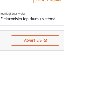
Lēmums pieņemts
Iesniegšanas vieta
Elektronisko iepirkumu sistēmā
Atvērt EIS