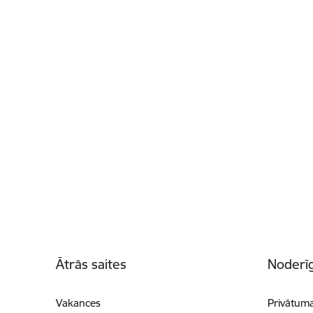
Kājene
Ātrās saites
Noderīg
Vakances
Privātuma