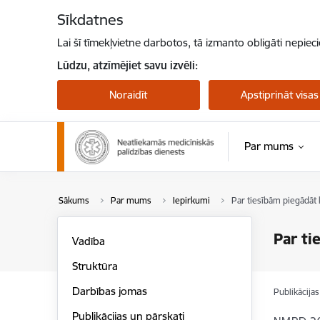
Pāriet uz lapas saturu
Sīkdatnes
Lai šī tīmekļvietne darbotos, tā izmanto obligāti nepiec
Lūdzu, atzīmējiet savu izvēli:
Noraidīt
Apstiprināt visas
Par mums
Sākums
Par mums
Iepirkumi
Par tiesībām piegādāt
Par ti
Vadība
Struktūra
Darbības jomas
Publikācija
Publikācijas un pārskati