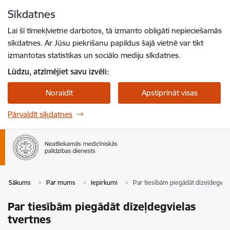
Pāriet uz lapas saturu
Sīkdatnes
Spied
lai meklētu
Enter
Lai šī tīmekļvietne darbotos, tā izmanto obligāti nepieciešamās
sīkdatnes. Ar Jūsu piekrišanu papildus šajā vietnē var tikt
izmantotas statistikas un sociālo mediju sīkdatnes.
Lūdzu, atzīmējiet savu izvēli:
Noraidīt
Apstiprināt visas
Pārvaldīt sīkdatnes
Sākums
Par mums
Iepirkumi
Par tiesībām piegādāt dīzeļdegviel
Par tiesībām piegādāt dīzeļdegvielas
tvertnes