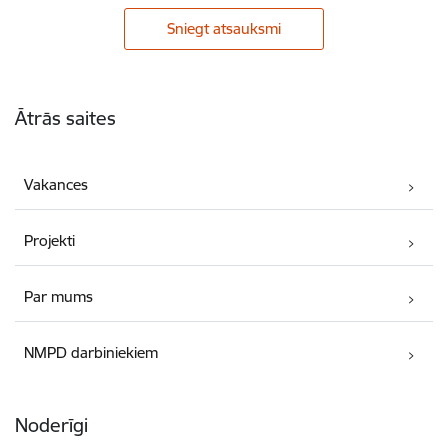
Sniegt atsauksmi
Kājene
Ātrās saites
Vakances
Projekti
Par mums
NMPD darbiniekiem
Noderīgi