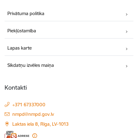
Privātuma politika
Piekļūstamība
Lapas karte
Sīkdatņu izvēles maiņa
Kontakti
+371 67337000
E-pasts:
nmpd@nmpd.gov.lv
Laktas iela 8, Rīga, LV-1013