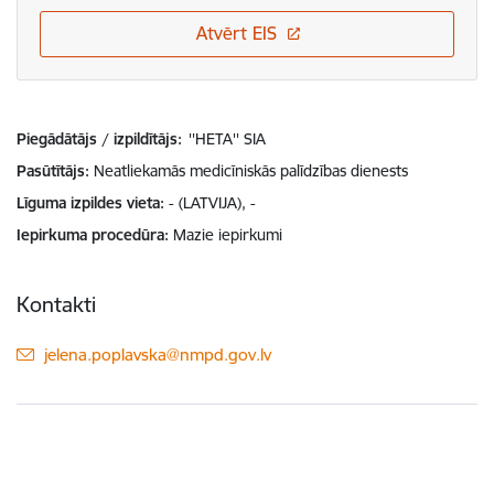
Atvērt EIS
Piegādātājs / izpildītājs:
''HETA'' SIA
Pasūtītājs
Neatliekamās medicīniskās palīdzības dienests
Līguma izpildes vieta
- (LATVIJA), -
Iepirkuma procedūra
Mazie iepirkumi
Kontakti
E-pasts:
jelena.poplavska@nmpd.gov.lv