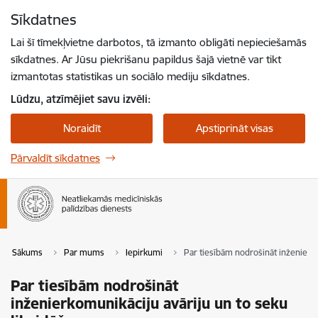
Pāriet uz lapas saturu
Sīkdatnes
Spied
lai meklētu
Enter
Lai šī tīmekļvietne darbotos, tā izmanto obligāti nepieciešamās
sīkdatnes. Ar Jūsu piekrišanu papildus šajā vietnē var tikt
izmantotas statistikas un sociālo mediju sīkdatnes.
Lūdzu, atzīmējiet savu izvēli:
Noraidīt
Apstiprināt visas
Pārvaldīt sīkdatnes
Sākums
Par mums
Iepirkumi
Par tiesībām nodrošināt inženierko
Par tiesībām nodrošināt
inženierkomunikāciju avāriju un to seku