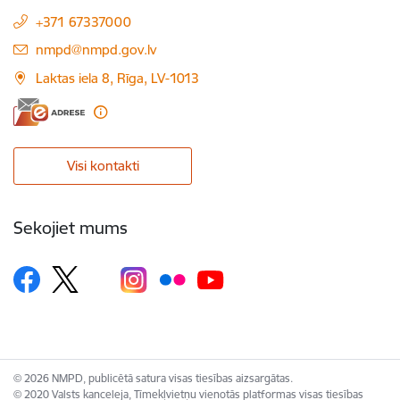
+371 67337000
E-pasts:
nmpd@nmpd.gov.lv
Laktas iela 8, Rīga, LV-1013
Visi kontakti
Sekojiet mums
© 2026 NMPD, publicētā satura visas tiesības aizsargātas.
© 2020 Valsts kanceleja, Tīmekļvietņu vienotās platformas visas tiesības