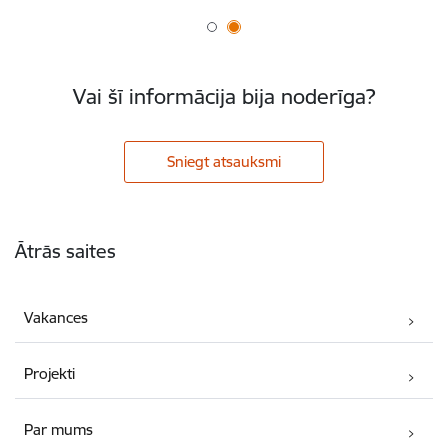
Vai šī informācija bija noderīga?
Sniegt atsauksmi
Kājene
Ātrās saites
Vakances
Projekti
Par mums