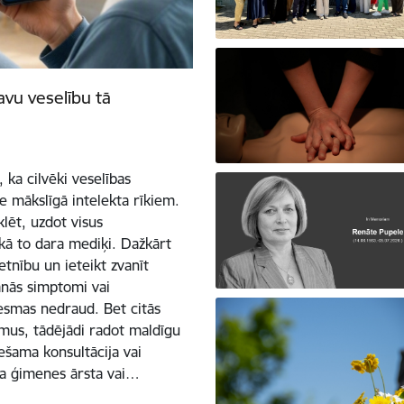
avu veselību tā
 ka cilvēki veselības
 mākslīgā intelekta rīkiem.
klēt, uzdot visus
 kā to dara mediķi. Dažkārt
etnību un ieteikt zvanīt
šanās simptomi vai
esmas nedraud. Bet citās
omus, tādējādi radot maldīgu
iešama konsultācija vai
va ģimenes ārsta vai…