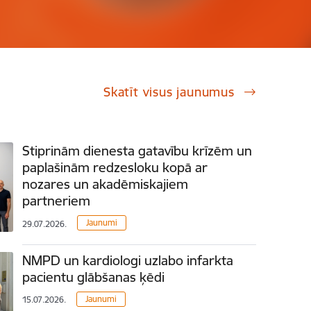
Skatīt visus jaunumus
Stiprinām dienesta gatavību krīzēm un
paplašinām redzesloku kopā ar
nozares un akadēmiskajiem
partneriem
Jaunumi
29.07.2026.
NMPD un kardiologi uzlabo infarkta
pacientu glābšanas ķēdi
Jaunumi
15.07.2026.