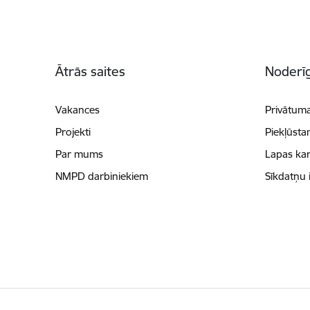
Kājene
Ātrās saites
Noderīg
Vakances
Privātuma
Projekti
Piekļūsta
Par mums
Lapas kar
NMPD darbiniekiem
Sīkdatņu 