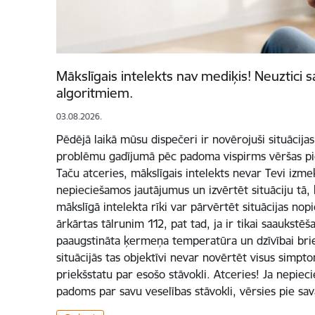
Mākslīgais intelekts nav mediķis! Neuztici s
algoritmiem.
03.08.2026.
Pēdējā laikā mūsu dispečeri ir novērojuši situācijas,
problēmu gadījumā pēc padoma vispirms vēršas pie
Taču atceries, mākslīgais intelekts nevar Tevi izme
nepieciešamos jautājumus un izvērtēt situāciju tā,
mākslīgā intelekta rīki var pārvērtēt situācijas nopi
ārkārtas tālrunim 112, pat tad, ja ir tikai saaukstē
paaugstināta ķermeņa temperatūra un dzīvībai bri
situācijās tas objektīvi nevar novērtēt visus simpt
priekšstatu par esošo stāvokli. Atceries! Ja nepiec
padoms par savu veselības stāvokli, vērsies pie sa