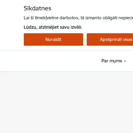
Pāriet uz lapas saturu
Sīkdatnes
Lai šī tīmekļvietne darbotos, tā izmanto obligāti nepiec
Lūdzu, atzīmējiet savu izvēli:
Noraidīt
Apstiprināt visas
Par mums
NMPD