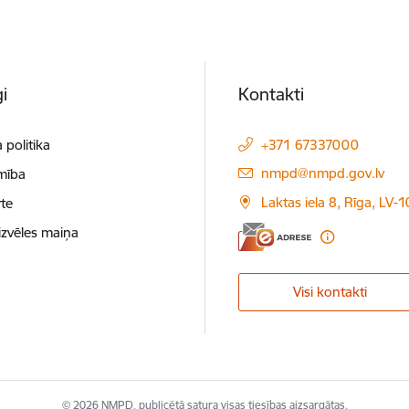
i
Kontakti
 politika
+371 67337000
E-pasts:
nmpd@nmpd.gov.lv
mība
Laktas iela 8, Rīga, LV-
te
izvēles maiņa
Visi kontakti
© 2026 NMPD, publicētā satura visas tiesības aizsargātas.