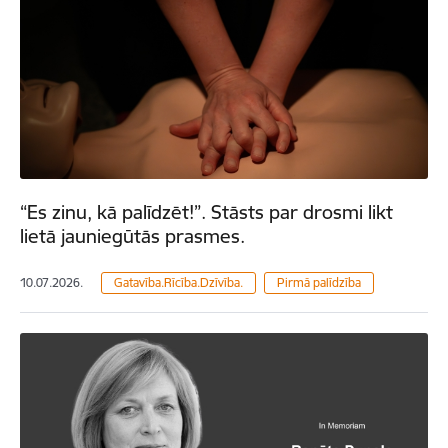
“Es zinu, kā palīdzēt!”. Stāsts par drosmi likt
lietā jauniegūtās prasmes.
10.07.2026.
Gatavība.Rīcība.Dzīvība.
Pirmā palīdzība