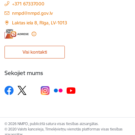
+371 67337000
E-pasts:
nmpd@nmpd.gov.lv
Laktas iela 8, Rīga, LV-1013
Visi kontakti
Sekojiet mums
© 2026 NMPD, publicētā satura visas tiesības aizsargātas.
© 2020 Valsts kanceleja, Tīmekļvietņu vienotās platformas visas tiesības
aizsargātas.