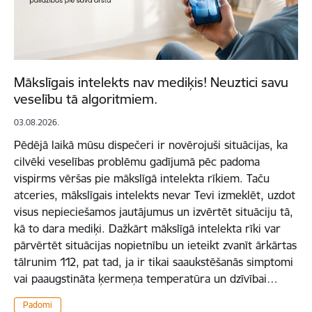
Mākslīgais intelekts nav mediķis! Neuztici savu
veselību tā algoritmiem.
03.08.2026.
Pēdējā laikā mūsu dispečeri ir novērojuši situācijas, ka
cilvēki veselības problēmu gadījumā pēc padoma
vispirms vēršas pie mākslīgā intelekta rīkiem. Taču
atceries, mākslīgais intelekts nevar Tevi izmeklēt, uzdot
visus nepieciešamos jautājumus un izvērtēt situāciju tā,
kā to dara mediķi. Dažkārt mākslīgā intelekta rīki var
pārvērtēt situācijas nopietnību un ieteikt zvanīt ārkārtas
tālrunim 112, pat tad, ja ir tikai saaukstēšanās simptomi
vai paaugstināta ķermeņa temperatūra un dzīvībai…
Padomi