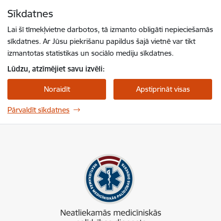
Pāriet uz lapas saturu
Sīkdatnes
Spied
lai meklētu
Enter
Lai šī tīmekļvietne darbotos, tā izmanto obligāti nepieciešamās
sīkdatnes. Ar Jūsu piekrišanu papildus šajā vietnē var tikt
izmantotas statistikas un sociālo mediju sīkdatnes.
Lūdzu, atzīmējiet savu izvēli:
Noraidīt
Apstiprināt visas
Pārvaldīt sīkdatnes
NMPD