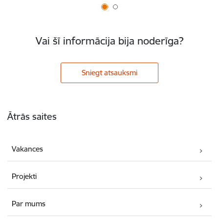
Vai šī informācija bija noderīga?
Sniegt atsauksmi
Kājene
Ātrās saites
Vakances
Projekti
Par mums