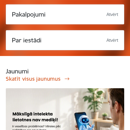
Pakalpojumi
Atvērt
Par iestādi
Atvērt
Jaunumi
Skatīt visus jaunumus