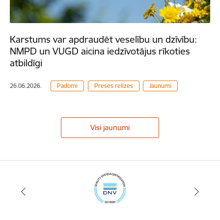
Karstums var apdraudēt veselību un dzīvību:
NMPD un VUGD aicina iedzīvotājus rīkoties
atbildīgi
26.06.2026.
Padomi
Preses relīzes
Jaunumi
Visi jaunumi