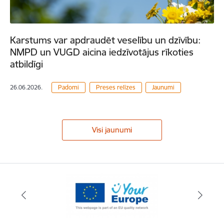
Karstums var apdraudēt veselību un dzīvību:
NMPD un VUGD aicina iedzīvotājus rīkoties
atbildīgi
26.06.2026.
Padomi
Preses relīzes
Jaunumi
Visi jaunumi