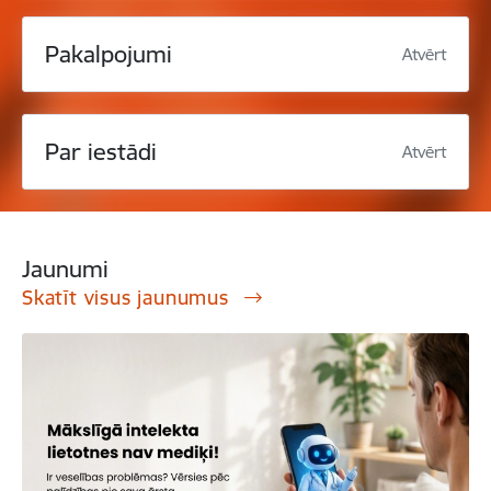
Pakalpojumi
Atvērt
Par iestādi
Atvērt
Jaunumi
Skatīt visus jaunumus