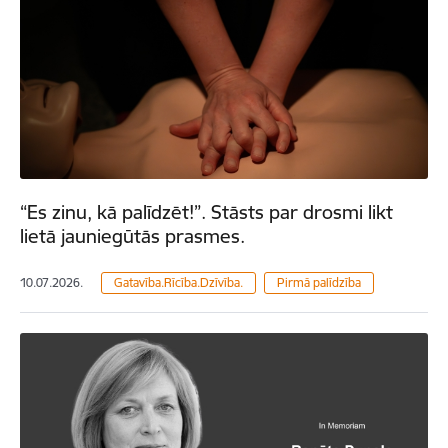
“Es zinu, kā palīdzēt!”. Stāsts par drosmi likt
lietā jauniegūtās prasmes.
10.07.2026.
Gatavība.Rīcība.Dzīvība.
Pirmā palīdzība