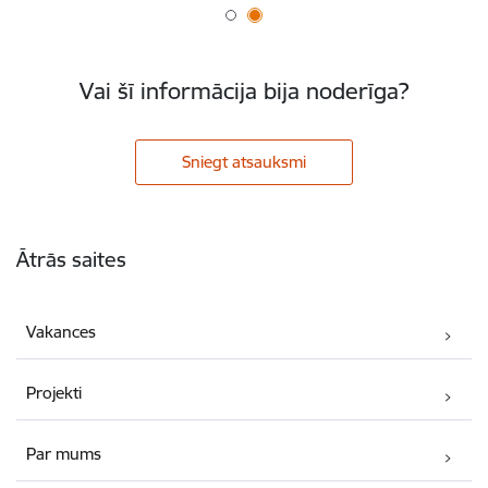
Vai šī informācija bija noderīga?
Sniegt atsauksmi
Kājene
Ātrās saites
Vakances
Projekti
Par mums