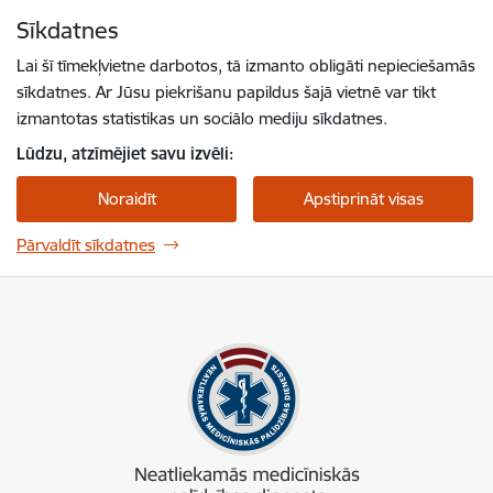
Pāriet uz lapas saturu
Sīkdatnes
Spied
lai meklētu
Enter
Lai šī tīmekļvietne darbotos, tā izmanto obligāti nepieciešamās
sīkdatnes. Ar Jūsu piekrišanu papildus šajā vietnē var tikt
izmantotas statistikas un sociālo mediju sīkdatnes.
Lūdzu, atzīmējiet savu izvēli:
Noraidīt
Apstiprināt visas
Pārvaldīt sīkdatnes
NMPD