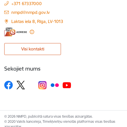
+371 67337000
E-pasts:
nmpd@nmpd.gov.lv
Laktas iela 8, Rīga, LV-1013
Visi kontakti
Sekojiet mums
© 2026 NMPD, publicētā satura visas tiesības aizsargātas.
© 2020 Valsts kanceleja, Tīmekļvietņu vienotās platformas visas tiesības
aizsargātas.