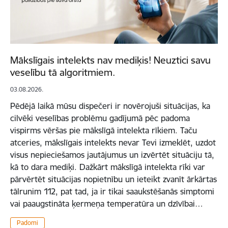
Mākslīgais intelekts nav mediķis! Neuztici savu
veselību tā algoritmiem.
03.08.2026.
Pēdējā laikā mūsu dispečeri ir novērojuši situācijas, ka
cilvēki veselības problēmu gadījumā pēc padoma
vispirms vēršas pie mākslīgā intelekta rīkiem. Taču
atceries, mākslīgais intelekts nevar Tevi izmeklēt, uzdot
visus nepieciešamos jautājumus un izvērtēt situāciju tā,
kā to dara mediķi. Dažkārt mākslīgā intelekta rīki var
pārvērtēt situācijas nopietnību un ieteikt zvanīt ārkārtas
tālrunim 112, pat tad, ja ir tikai saaukstēšanās simptomi
vai paaugstināta ķermeņa temperatūra un dzīvībai…
Padomi