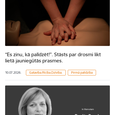
“Es zinu, kā palīdzēt!”. Stāsts par drosmi likt
lietā jauniegūtās prasmes.
10.07.2026.
Gatavība.Rīcība.Dzīvība.
Pirmā palīdzība