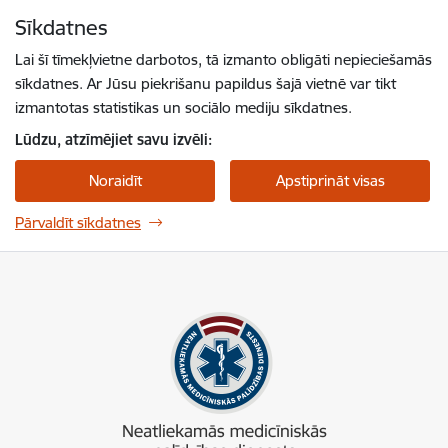
Pāriet uz lapas saturu
Sīkdatnes
Spied
lai meklētu
Enter
Lai šī tīmekļvietne darbotos, tā izmanto obligāti nepieciešamās
sīkdatnes. Ar Jūsu piekrišanu papildus šajā vietnē var tikt
izmantotas statistikas un sociālo mediju sīkdatnes.
Lūdzu, atzīmējiet savu izvēli:
Noraidīt
Apstiprināt visas
Pārvaldīt sīkdatnes
NMPD