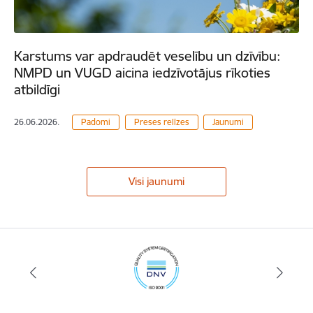
Karstums var apdraudēt veselību un dzīvību:
NMPD un VUGD aicina iedzīvotājus rīkoties
atbildīgi
26.06.2026.
Padomi
Preses relīzes
Jaunumi
Visi jaunumi