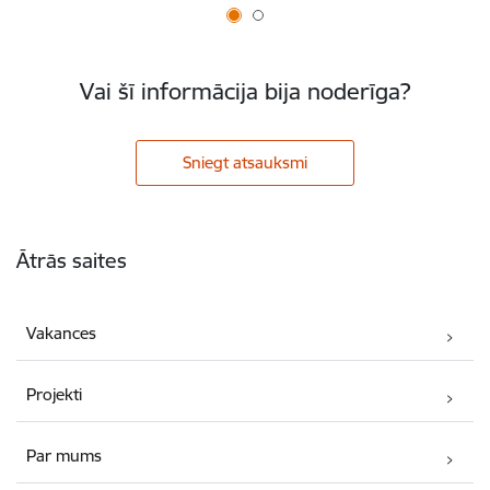
Vai šī informācija bija noderīga?
Sniegt atsauksmi
Kājene
Ātrās saites
Vakances
Projekti
Par mums