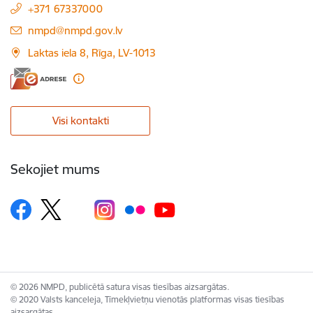
+371 67337000
E-pasts:
nmpd@nmpd.gov.lv
Laktas iela 8, Rīga, LV-1013
Visi kontakti
Sekojiet mums
© 2026 NMPD, publicētā satura visas tiesības aizsargātas.
© 2020 Valsts kanceleja, Tīmekļvietņu vienotās platformas visas tiesības
aizsargātas.