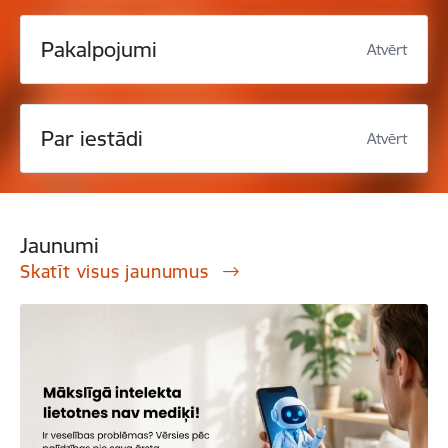
Pakalpojumi
Atvērt
Par iestādi
Atvērt
Jaunumi
Skatīt visus jaunumus