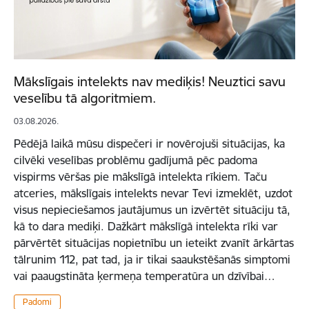
Mākslīgais intelekts nav mediķis! Neuztici savu
veselību tā algoritmiem.
03.08.2026.
Pēdējā laikā mūsu dispečeri ir novērojuši situācijas, ka
cilvēki veselības problēmu gadījumā pēc padoma
vispirms vēršas pie mākslīgā intelekta rīkiem. Taču
atceries, mākslīgais intelekts nevar Tevi izmeklēt, uzdot
visus nepieciešamos jautājumus un izvērtēt situāciju tā,
kā to dara mediķi. Dažkārt mākslīgā intelekta rīki var
pārvērtēt situācijas nopietnību un ieteikt zvanīt ārkārtas
tālrunim 112, pat tad, ja ir tikai saaukstēšanās simptomi
vai paaugstināta ķermeņa temperatūra un dzīvībai…
Padomi