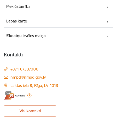
Piekļūstamība
Lapas karte
Sīkdatņu izvēles maiņa
Kontakti
+371 67337000
E-pasts:
nmpd@nmpd.gov.lv
Laktas iela 8, Rīga, LV-1013
Visi kontakti