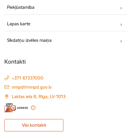
Piekļūstamība
Lapas karte
Sīkdatņu izvēles maiņa
Kontakti
+371 67337000
E-pasts:
nmpd@nmpd.gov.lv
Laktas iela 8, Rīga, LV-1013
Visi kontakti