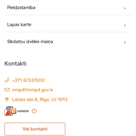
Piekļūstamība
Lapas karte
Sīkdatņu izvēles maiņa
Kontakti
+371 67337000
E-pasts:
nmpd@nmpd.gov.lv
Laktas iela 8, Rīga, LV-1013
Visi kontakti