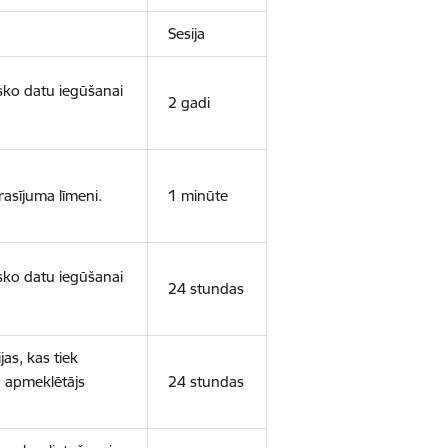
Sesija
isko datu iegūšanai
2 gadi
rasījuma līmeni.
1 minūte
isko datu iegūšanai
24 stundas
as, kas tiek
ā apmeklētājs
24 stundas