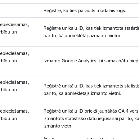
Reģistrē, ka tiek parādīts modālais logs.
nepieciešamas,
Reģistrē unikālu ID, kas tiek izmantots statist
arbību un
par to, kā apmeklētājs izmanto vietni.
nepieciešamas,
arbību un
Izmanto Google Analytics, lai samazinātu piep
nepieciešamas,
Reģistrē unikālu ID, kas tiek izmantots statist
arbību un
par to, kā apmeklētājs izmanto vietni.
nepieciešamas,
Reģistrē unikālu ID priekš jaunākās GA 4 versij
arbību un
izmantots statistisko datu iegūšanai par to, k
izmanto vietni.