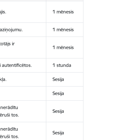
jis.
1 mēnesis
 paziņojumu.
1 mēnesis
otājs ir
1 mēnesis
 autentificētos.
1 stunda
kļa.
Sesija
Sesija
 nerādītu
Sesija
ēruši tos.
 nerādītu
Sesija
ēruši tos.