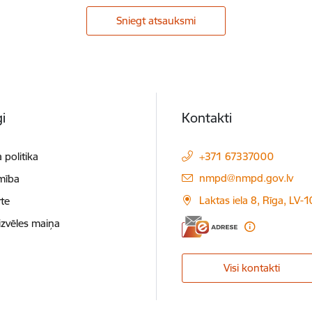
Sniegt atsauksmi
i
Kontakti
 politika
+371 67337000
E-pasts:
nmpd@nmpd.gov.lv
mība
Laktas iela 8, Rīga, LV-
te
izvēles maiņa
Visi kontakti