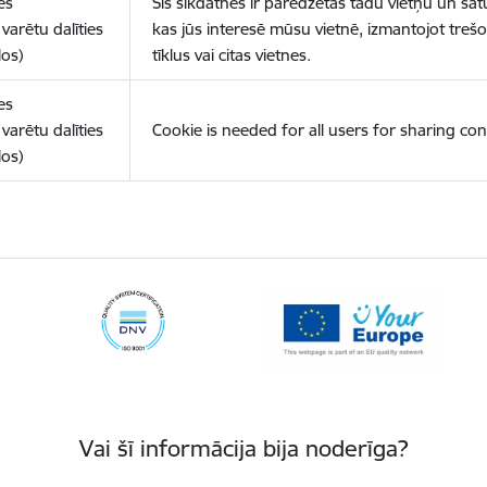
es
Šīs sīkdatnes ir paredzētas tādu vietņu un sat
varētu dalīties
kas jūs interesē mūsu vietnē, izmantojot treš
los)
tīklus vai citas vietnes.
es
varētu dalīties
Cookie is needed for all users for sharing con
los)
Vai šī informācija bija noderīga?