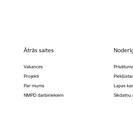
Kājene
Ātrās saites
Noderīg
Vakances
Privātuma
Projekti
Piekļūsta
Par mums
Lapas kar
NMPD darbiniekiem
Sīkdatņu 