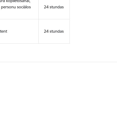
ura koplietošanai,
o personu sociālos
24 stundas
tent
24 stundas