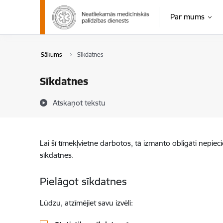
Pāriet uz lapas saturu
Par mums
Sākums
Sīkdatnes
Sīkdatnes
Atskaņot tekstu
Lai šī tīmekļvietne darbotos, tā izmanto obligāti nepiec
sīkdatnes.
Pielāgot sīkdatnes
Lūdzu, atzīmējiet savu izvēli: