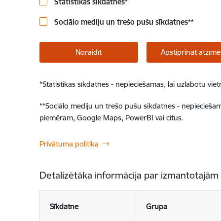
Statistikas sīkdatnes
*
Sociālo mediju un trešo pušu sīkdatnes
**
Noraidīt
Apstiprināt atzīmē
*
Statistikas sīkdatnes - nepieciešamas, lai uzlabotu v
**
Sociālo mediju un trešo pušu sīkdatnes - nepieciešamas
piemēram, Google Maps, PowerBI vai citus.
Privātuma politika
Detalizētāka informācija par izmantotajām
Sīkdatne
Grupa