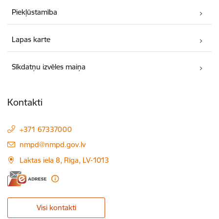
Piekļūstamība
Lapas karte
Sīkdatņu izvēles maiņa
Kontakti
+371 67337000
E-pasts:
nmpd@nmpd.gov.lv
Laktas iela 8, Rīga, LV-1013
Visi kontakti