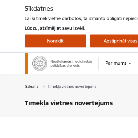
Pāriet uz lapas saturu
Sīkdatnes
Lai šī tīmekļvietne darbotos, tā izmanto obligāti nepiec
Lūdzu, atzīmējiet savu izvēli:
Noraidīt
Apstiprināt visas
Par mums
Sākums
Tīmekļa vietnes novērtējums
Tīmekļa vietnes novērtējums