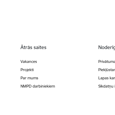
Kājene
Ātrās saites
Noderīg
Vakances
Privātuma
Projekti
Piekļūsta
Par mums
Lapas kar
NMPD darbiniekiem
Sīkdatņu 