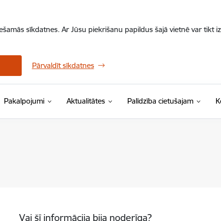
iešamās sīkdatnes. Ar Jūsu piekrišanu papildus šajā vietnē var tikt i
Pārvaldīt sīkdatnes
Pakalpojumi
Aktualitātes
Palīdzība cietušajam
K
Vai šī informācija bija noderīga?