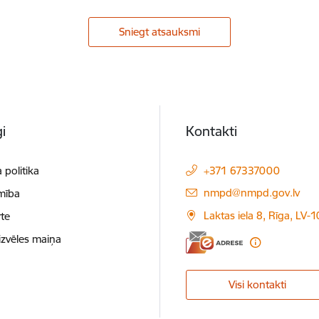
Sniegt atsauksmi
i
Kontakti
 politika
+371 67337000
E-pasts:
nmpd@nmpd.gov.lv
mība
Laktas iela 8, Rīga, LV-
te
izvēles maiņa
Visi kontakti