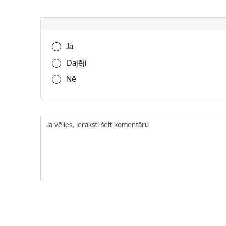
Vai šī informācija bija noderīga?
Jā
Daļēji
Nē
Ja vēlies, ieraksti šeit komentāru