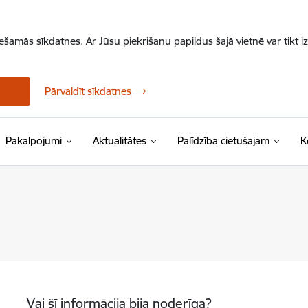
iešamās sīkdatnes. Ar Jūsu piekrišanu papildus šajā vietnē var tikt i
Pārvaldīt sīkdatnes
Pakalpojumi
Aktualitātes
Palīdzība cietušajam
K
Vai šī informācija bija noderīga?