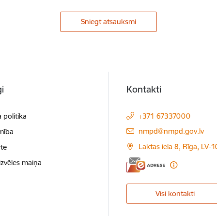
Sniegt atsauksmi
i
Kontakti
 politika
+371 67337000
E-pasts:
nmpd@nmpd.gov.lv
mība
Laktas iela 8, Rīga, LV-
te
izvēles maiņa
Visi kontakti