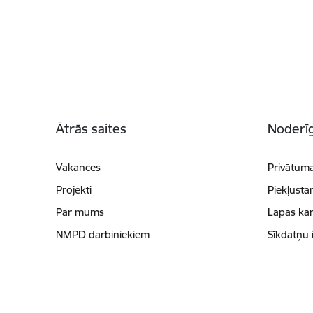
Kājene
Ātrās saites
Noderīg
Vakances
Privātuma
Projekti
Piekļūsta
Par mums
Lapas kar
NMPD darbiniekiem
Sīkdatņu 