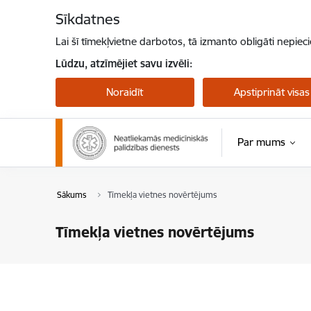
Pāriet uz lapas saturu
Sīkdatnes
Lai šī tīmekļvietne darbotos, tā izmanto obligāti nepiec
Lūdzu, atzīmējiet savu izvēli:
Noraidīt
Apstiprināt visas
Par mums
Sākums
Tīmekļa vietnes novērtējums
Tīmekļa vietnes novērtējums