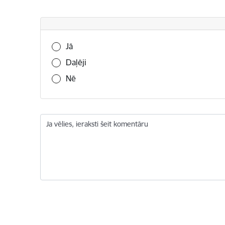
Vai šī informācija bija noderīga?
Jā
Daļēji
Nē
Ja vēlies, ieraksti šeit komentāru