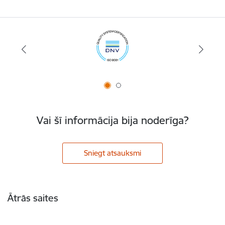
Vai šī informācija bija noderīga?
Sniegt atsauksmi
Kājene
Ātrās saites