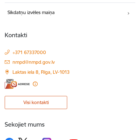
Sīkdatņu izvēles maiņa
Kontakti
+371 67337000
E-pasts:
nmpd@nmpd.gov.lv
Laktas iela 8, Rīga, LV-1013
Visi kontakti
Sekojiet mums