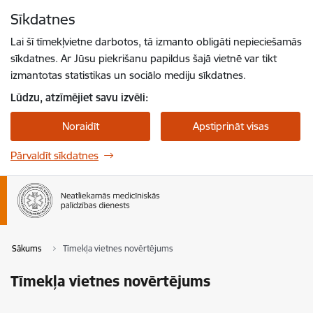
Pāriet uz lapas saturu
Sīkdatnes
Spied
lai meklētu
Enter
Lai šī tīmekļvietne darbotos, tā izmanto obligāti nepieciešamās
sīkdatnes. Ar Jūsu piekrišanu papildus šajā vietnē var tikt
izmantotas statistikas un sociālo mediju sīkdatnes.
Lūdzu, atzīmējiet savu izvēli:
Noraidīt
Apstiprināt visas
Pārvaldīt sīkdatnes
Sākums
Tīmekļa vietnes novērtējums
Tīmekļa vietnes novērtējums