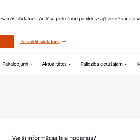
iešamās sīkdatnes. Ar Jūsu piekrišanu papildus šajā vietnē var tikt i
Pārvaldīt sīkdatnes
Pakalpojumi
Aktualitātes
Palīdzība cietušajam
K
Vai šī informācija bija noderīga?