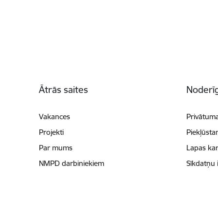
Kājene
Ātrās saites
Noderīg
Vakances
Privātuma
Projekti
Piekļūsta
Par mums
Lapas kar
NMPD darbiniekiem
Sīkdatņu 