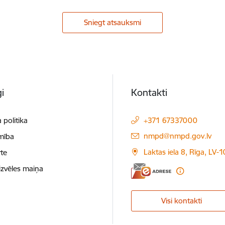
Sniegt atsauksmi
i
Kontakti
 politika
+371 67337000
E-pasts:
nmpd@nmpd.gov.lv
mība
Laktas iela 8, Rīga, LV-
te
izvēles maiņa
Visi kontakti