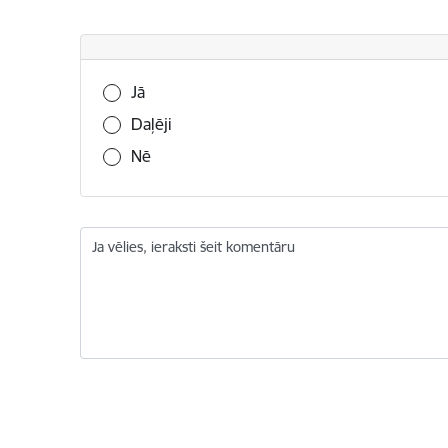
Vai šī informācija bija noderīga?
Jā
Daļēji
Nē
Ja vēlies, ieraksti šeit komentāru