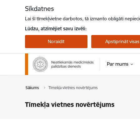
Pāriet uz lapas saturu
Sīkdatnes
Lai šī tīmekļvietne darbotos, tā izmanto obligāti nepiec
Lūdzu, atzīmējiet savu izvēli:
Noraidīt
Apstiprināt visas
Par mums
Sākums
Tīmekļa vietnes novērtējums
Tīmekļa vietnes novērtējums