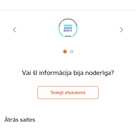
Vai šī informācija bija noderīga?
Sniegt atsauksmi
Kājene
Ātrās saites