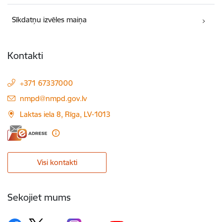
Sīkdatņu izvēles maiņa
Kontakti
+371 67337000
E-pasts:
nmpd@nmpd.gov.lv
Laktas iela 8, Rīga, LV-1013
Visi kontakti
Sekojiet mums