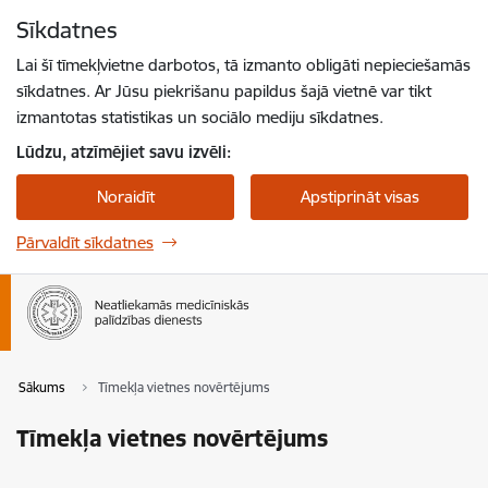
Pāriet uz lapas saturu
Sīkdatnes
Spied
lai meklētu
Enter
Lai šī tīmekļvietne darbotos, tā izmanto obligāti nepieciešamās
sīkdatnes. Ar Jūsu piekrišanu papildus šajā vietnē var tikt
izmantotas statistikas un sociālo mediju sīkdatnes.
Lūdzu, atzīmējiet savu izvēli:
Noraidīt
Apstiprināt visas
Pārvaldīt sīkdatnes
Sākums
Tīmekļa vietnes novērtējums
Tīmekļa vietnes novērtējums