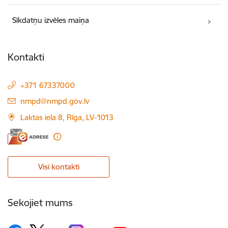
Sīkdatņu izvēles maiņa
Kontakti
+371 67337000
E-pasts:
nmpd@nmpd.gov.lv
Laktas iela 8, Rīga, LV-1013
Visi kontakti
Sekojiet mums