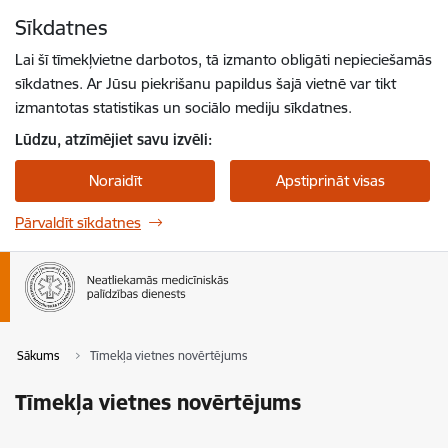
Pāriet uz lapas saturu
Sīkdatnes
Spied
lai meklētu
Enter
Lai šī tīmekļvietne darbotos, tā izmanto obligāti nepieciešamās
sīkdatnes. Ar Jūsu piekrišanu papildus šajā vietnē var tikt
izmantotas statistikas un sociālo mediju sīkdatnes.
Lūdzu, atzīmējiet savu izvēli:
Noraidīt
Apstiprināt visas
Pārvaldīt sīkdatnes
Sākums
Tīmekļa vietnes novērtējums
Tīmekļa vietnes novērtējums