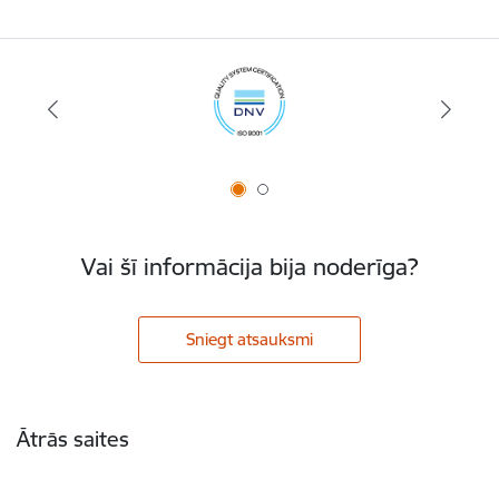
Vai šī informācija bija noderīga?
Sniegt atsauksmi
Kājene
Ātrās saites