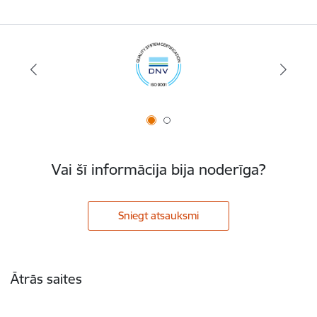
Vai šī informācija bija noderīga?
Sniegt atsauksmi
Kājene
Ātrās saites