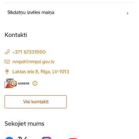
Sīkdatņu izvēles maiņa
Kontakti
+371 67337000
E-pasts:
nmpd@nmpd.gov.lv
Laktas iela 8, Rīga, LV-1013
Visi kontakti
Sekojiet mums