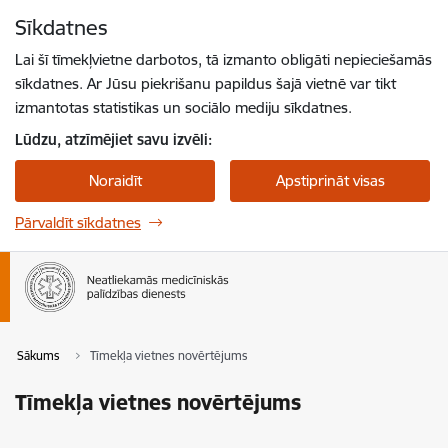
Pāriet uz lapas saturu
Sīkdatnes
Spied
lai meklētu
Enter
Lai šī tīmekļvietne darbotos, tā izmanto obligāti nepieciešamās
sīkdatnes. Ar Jūsu piekrišanu papildus šajā vietnē var tikt
izmantotas statistikas un sociālo mediju sīkdatnes.
Lūdzu, atzīmējiet savu izvēli:
Noraidīt
Apstiprināt visas
Pārvaldīt sīkdatnes
Sākums
Tīmekļa vietnes novērtējums
Tīmekļa vietnes novērtējums