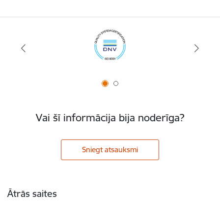
Vai šī informācija bija noderīga?
Sniegt atsauksmi
Kājene
Ātrās saites