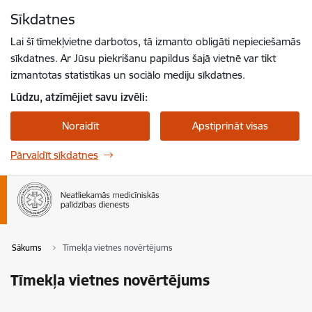
Pāriet uz lapas saturu
Sīkdatnes
Spied
lai meklētu
Enter
Lai šī tīmekļvietne darbotos, tā izmanto obligāti nepieciešamās
sīkdatnes. Ar Jūsu piekrišanu papildus šajā vietnē var tikt
izmantotas statistikas un sociālo mediju sīkdatnes.
Lūdzu, atzīmējiet savu izvēli:
Noraidīt
Apstiprināt visas
Pārvaldīt sīkdatnes
Sākums
Tīmekļa vietnes novērtējums
Tīmekļa vietnes novērtējums