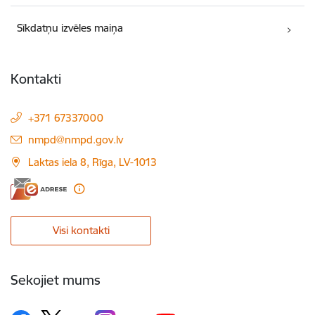
Sīkdatņu izvēles maiņa
Kontakti
+371 67337000
E-pasts:
nmpd@nmpd.gov.lv
Laktas iela 8, Rīga, LV-1013
Visi kontakti
Sekojiet mums