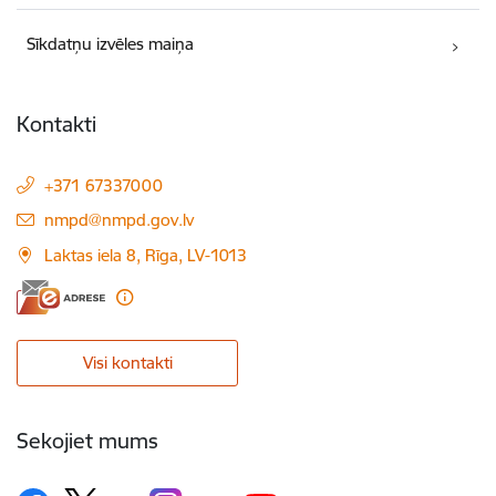
Sīkdatņu izvēles maiņa
Kontakti
+371 67337000
E-pasts:
nmpd@nmpd.gov.lv
Laktas iela 8, Rīga, LV-1013
Visi kontakti
Sekojiet mums