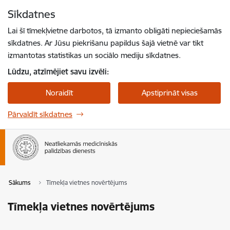
Pāriet uz lapas saturu
Sīkdatnes
Spied
lai meklētu
Enter
Lai šī tīmekļvietne darbotos, tā izmanto obligāti nepieciešamās
sīkdatnes. Ar Jūsu piekrišanu papildus šajā vietnē var tikt
izmantotas statistikas un sociālo mediju sīkdatnes.
Lūdzu, atzīmējiet savu izvēli:
Noraidīt
Apstiprināt visas
Pārvaldīt sīkdatnes
Sākums
Tīmekļa vietnes novērtējums
Tīmekļa vietnes novērtējums