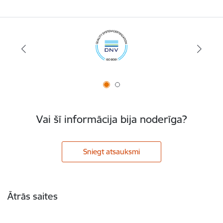
Vai šī informācija bija noderīga?
Sniegt atsauksmi
Kājene
Ātrās saites