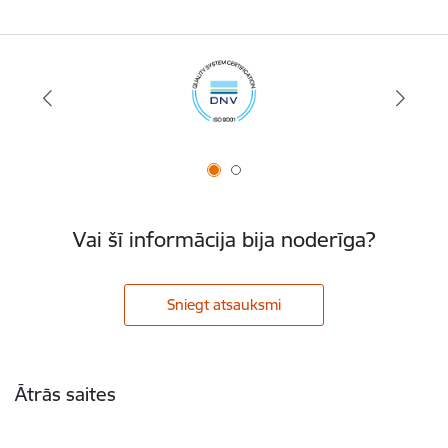
Vai šī informācija bija noderīga?
Sniegt atsauksmi
Kājene
Ātrās saites