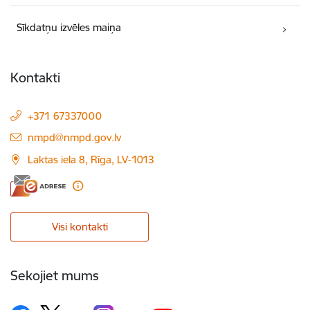
Sīkdatņu izvēles maiņa
Kontakti
+371 67337000
E-pasts:
nmpd@nmpd.gov.lv
Laktas iela 8, Rīga, LV-1013
Visi kontakti
Sekojiet mums