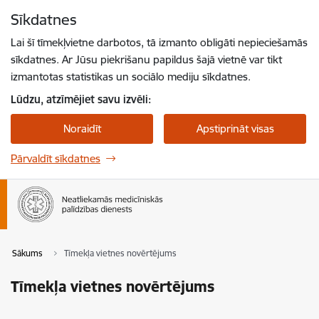
Pāriet uz lapas saturu
Sīkdatnes
Spied
lai meklētu
Enter
Lai šī tīmekļvietne darbotos, tā izmanto obligāti nepieciešamās
sīkdatnes. Ar Jūsu piekrišanu papildus šajā vietnē var tikt
izmantotas statistikas un sociālo mediju sīkdatnes.
Lūdzu, atzīmējiet savu izvēli:
Noraidīt
Apstiprināt visas
Pārvaldīt sīkdatnes
Sākums
Tīmekļa vietnes novērtējums
Tīmekļa vietnes novērtējums