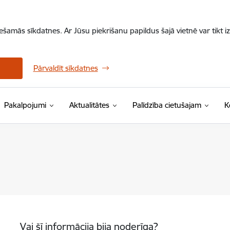
iešamās sīkdatnes. Ar Jūsu piekrišanu papildus šajā vietnē var tikt i
Pārvaldīt sīkdatnes
Pakalpojumi
Aktualitātes
Palīdzība cietušajam
K
Vai šī informācija bija noderīga?