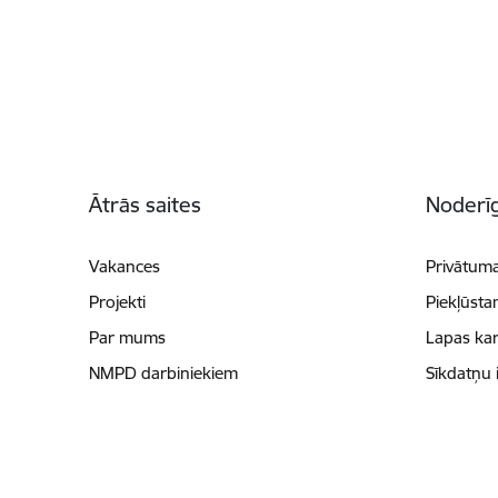
Kājene
Ātrās saites
Noderīg
Vakances
Privātuma
Projekti
Piekļūsta
Par mums
Lapas kar
NMPD darbiniekiem
Sīkdatņu 