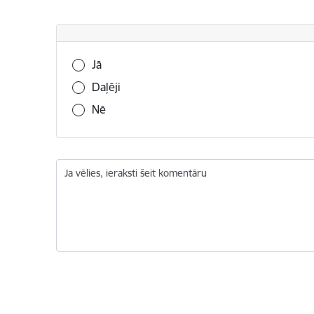
Vai šī informācija bija noderīga?
Jā
Daļēji
Nē
Ja vēlies, ieraksti šeit komentāru