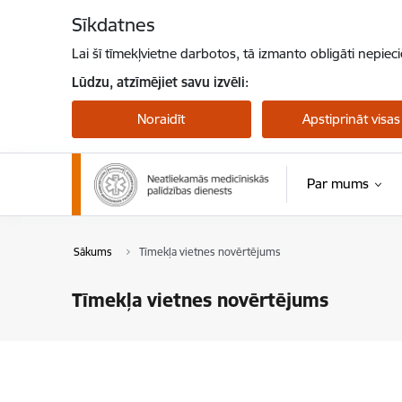
Pāriet uz lapas saturu
Sīkdatnes
Lai šī tīmekļvietne darbotos, tā izmanto obligāti nepiec
Lūdzu, atzīmējiet savu izvēli:
Noraidīt
Apstiprināt visas
Par mums
Sākums
Tīmekļa vietnes novērtējums
Tīmekļa vietnes novērtējums