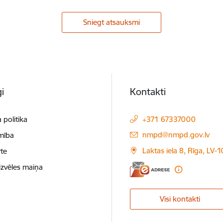
Sniegt atsauksmi
i
Kontakti
 politika
+371 67337000
E-pasts:
nmpd@nmpd.gov.lv
mība
Laktas iela 8, Rīga, LV-
te
izvēles maiņa
Visi kontakti