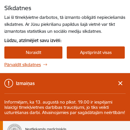
Pāriet uz lapas saturu
Sīkdatnes
Spied
lai meklētu
Enter
Lai šī tīmekļvietne darbotos, tā izmanto obligāti nepieciešamās
sīkdatnes. Ar Jūsu piekrišanu papildus šajā vietnē var tikt
izmantotas statistikas un sociālo mediju sīkdatnes.
Lūdzu, atzīmējiet savu izvēli:
Noraidīt
Apstiprināt visas
Pārvaldīt sīkdatnes
Izmaiņas
Informējam, ka 13. augustā no plkst. 19.00 ir iespējami
īslaicīgi tīmekļvietnes darbības traucējumi, jo tiks veikti
uzturēšanas darbi. Atvainojamies par sagādātajām neērtībām!