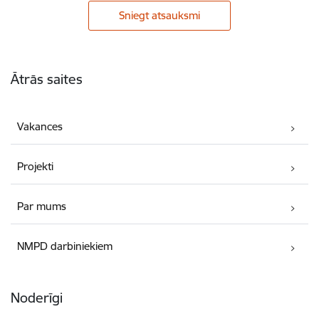
Sniegt atsauksmi
Kājene
Ātrās saites
Vakances
Projekti
Par mums
NMPD darbiniekiem
Noderīgi