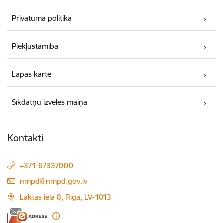
Privātuma politika
Piekļūstamība
Lapas karte
Sīkdatņu izvēles maiņa
Kontakti
+371 67337000
E-pasts:
nmpd@nmpd.gov.lv
Laktas iela 8, Rīga, LV-1013