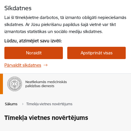
Pāriet uz lapas saturu
Sīkdatnes
Spied
lai meklētu
Enter
Lai šī tīmekļvietne darbotos, tā izmanto obligāti nepieciešamās
sīkdatnes. Ar Jūsu piekrišanu papildus šajā vietnē var tikt
izmantotas statistikas un sociālo mediju sīkdatnes.
Lūdzu, atzīmējiet savu izvēli:
Noraidīt
Apstiprināt visas
Pārvaldīt sīkdatnes
Sākums
Tīmekļa vietnes novērtējums
Tīmekļa vietnes novērtējums