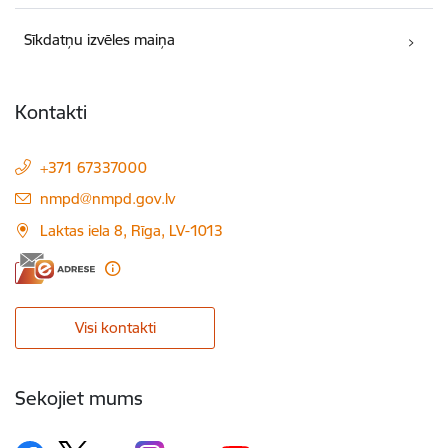
Sīkdatņu izvēles maiņa
Kontakti
+371 67337000
E-pasts:
nmpd@nmpd.gov.lv
Laktas iela 8, Rīga, LV-1013
Visi kontakti
Sekojiet mums