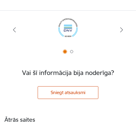
Vai šī informācija bija noderīga?
Sniegt atsauksmi
Kājene
Ātrās saites