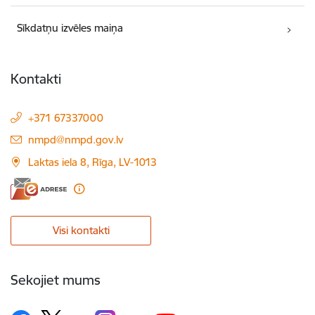
Sīkdatņu izvēles maiņa
Kontakti
+371 67337000
E-pasts:
nmpd@nmpd.gov.lv
Laktas iela 8, Rīga, LV-1013
Visi kontakti
Sekojiet mums