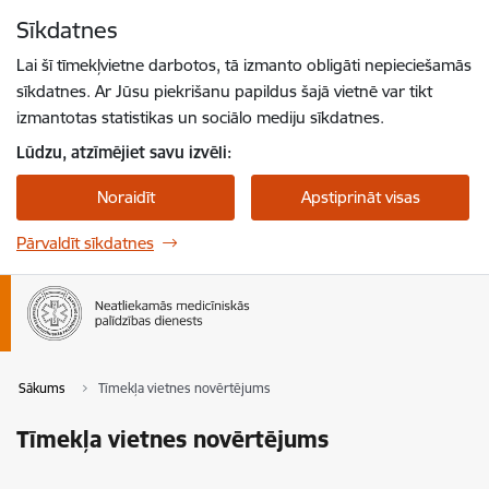
Pāriet uz lapas saturu
Sīkdatnes
Spied
lai meklētu
Enter
Lai šī tīmekļvietne darbotos, tā izmanto obligāti nepieciešamās
sīkdatnes. Ar Jūsu piekrišanu papildus šajā vietnē var tikt
izmantotas statistikas un sociālo mediju sīkdatnes.
Lūdzu, atzīmējiet savu izvēli:
Noraidīt
Apstiprināt visas
Pārvaldīt sīkdatnes
Sākums
Tīmekļa vietnes novērtējums
Tīmekļa vietnes novērtējums