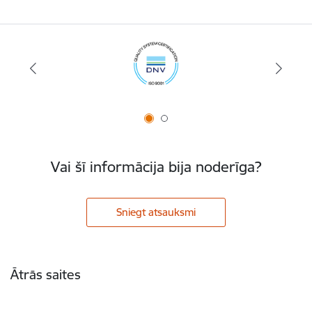
Vai šī informācija bija noderīga?
Sniegt atsauksmi
Kājene
Ātrās saites